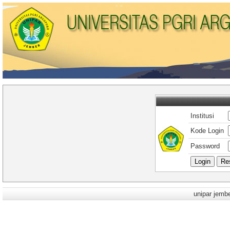
Institusi
Kode Login
Password
unipar jem